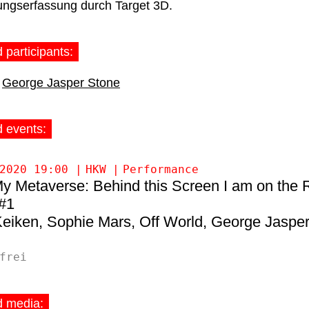
ngserfassung durch Target 3D.
 participants:
George Jasper Stone
d events:
2020 19:00
HKW
Performance
y Metaverse: Behind this Screen I am on the 
 #1
Keiken
Sophie Mars
Off World
George Jaspe
frei
d media: