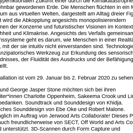
hyperfiktionalen Zukunft einer durch die Klimakatastrophe
nbar gewordenen Erde. Die Menschen flüchten in ein 
um aus virtuellen Welten, dargestellt am Alltag dreier Fi
ert wird die Abkopplung angesichts monopolisierendern
nen der Konzerne und futuristischer Visionen im Kontex
hheit und Klimakrise. Angesichts des Verfalls gemeinsa
ssysteme geht es darum, wie Menschen in einer Realitä
 mit der sie intuitiv nicht einverstanden sind. Technologi
nzipatorisches Werkzeug zur Erkundung des sensorisc
dnisses, der Fluidität des Ausdrucks und der Befähigun
llt.
tallation ist vom 29. Januar bis 2. Februar 2020 zu sehen
und George Jasper Stone möchten sich bei ihren
iter*innen Charlotte Oppenheim, Sakeema Crook und L
bedanken. Soundtrack und Sounddesign von Khidja.
liches Sounddesign von Ebe Oke und Robert Malone.
glich im Auftrag von Jerwood Arts
Collaborate!
Dieses P
uch freundlicherweise von SECT, Off World and Arts Co
 unterstützt. 3D-Scannen durch Form Capture und