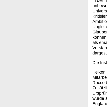
in der 
unbewoh
Univers
Kritisi
Ambitio
Ungleic
Glauben
können,
als ema
Verstän
dargeste
Die Ins
Keiken 
Mitarbe
Rocco 
Zusätz
Ursprün
wurde a
England