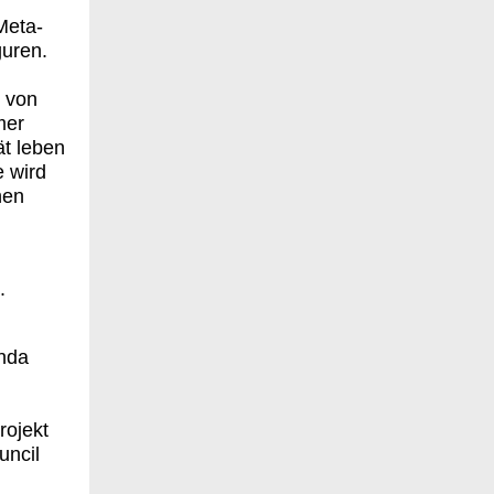
Meta-
guren.
t von
mer
t leben
e wird
hen
g
.
inda
rojekt
uncil