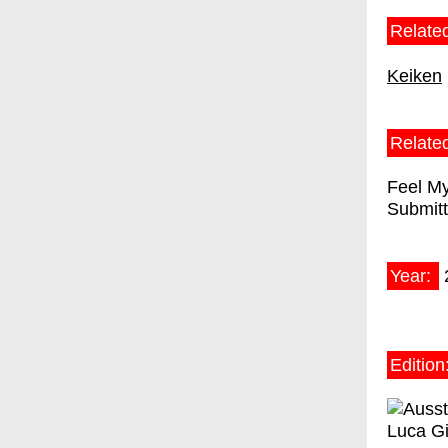
Related
Keiken
Relate
Feel M
Submit
Year:
Edition