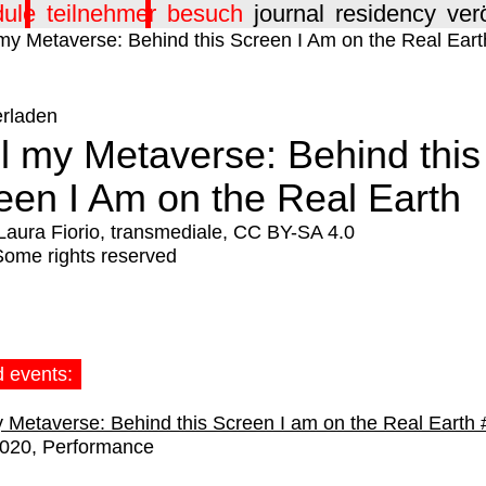
dule
teilnehmer
besuch
journal
residency
ver
erladen
l my Metaverse: Behind this
een I Am on the Real Earth
Laura Fiorio, transmediale, CC BY-SA 4.0
Some rights reserved
d events:
 Metaverse: Behind this Screen I am on the Real Earth 
2020
Performance