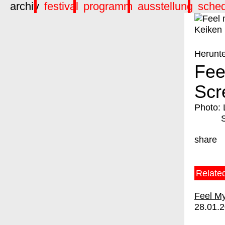
archiv
festival
programm
ausstellung
sche
Herunt
Fee
Scr
Photo: 
share
Relate
Feel My
28.01.