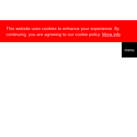
This website uses cookies to enhance your experience. By
continuing, you are agreeing to our cookie policy.
More info
english
menu
über
presse
newsletter
telegram
transmediale e.V., Gerichtstr. 35, D-13347 Berlin
+49 (0)30 959 994 231, info[at]transmediale.de
Die
Kulturstiftung des Bundes
fördert die transmediale bereits seit
2004 als kulturelle Spitzeneinrichtung. Alle
Unterstützer
.