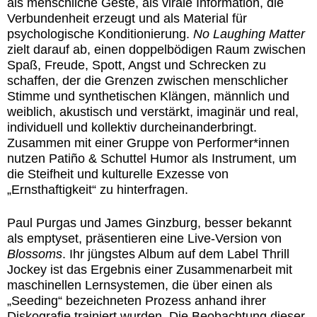
als menschliche Geste, als virale Information, die
Verbundenheit erzeugt und als Material für
psychologische Konditionierung.
No Laughing Matter
zielt darauf ab, einen doppelbödigen Raum zwischen
Spaß, Freude, Spott, Angst und Schrecken zu
schaffen, der die Grenzen zwischen menschlicher
Stimme und synthetischen Klängen, männlich und
weiblich, akustisch und verstärkt, imaginär und real,
individuell und kollektiv durcheinanderbringt.
Zusammen mit einer Gruppe von Performer*innen
nutzen Patiño & Schuttel Humor als Instrument, um
die Steifheit und kulturelle Exzesse von
„Ernsthaftigkeit“ zu hinterfragen.
Paul Purgas und James Ginzburg, besser bekannt
als
emptyset
, präsentieren eine Live-Version von
Blossoms
. Ihr jüngstes Album auf dem Label Thrill
Jockey ist das Ergebnis einer Zusammenarbeit mit
maschinellen Lernsystemen, die über einen als
„Seeding“ bezeichneten Prozess anhand ihrer
Diskografie trainiert wurden. Die Beobachtung dieser