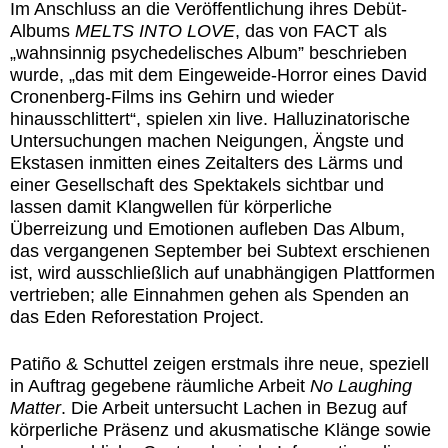
Im Anschluss an die Veröffentlichung ihres Debüt-
Albums
MELTS INTO LOVE
, das von FACT als
„wahnsinnig psychedelisches Album” beschrieben
wurde, „das mit dem Eingeweide-Horror eines David
Cronenberg-Films ins Gehirn und wieder
hinausschlittert“, spielen
xin
live. Halluzinatorische
Untersuchungen machen Neigungen, Ängste und
Ekstasen inmitten eines Zeitalters des Lärms und
einer Gesellschaft des Spektakels sichtbar und
lassen damit Klangwellen für körperliche
Überreizung und Emotionen aufleben Das Album,
das vergangenen September bei Subtext erschienen
ist, wird ausschließlich auf unabhängigen Plattformen
vertrieben; alle Einnahmen gehen als Spenden an
das Eden Reforestation Project.
Patiño & Schuttel
zeigen erstmals ihre neue, speziell
in Auftrag gegebene räumliche Arbeit
No Laughing
Matter
. Die Arbeit untersucht Lachen in Bezug auf
körperliche Präsenz und akusmatische Klänge sowie