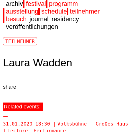
archiv
festival
programm
ausstellung
schedule
teilnehmer
besuch
journal
residency
veröffentlichungen
TEILNEHMER
Laura Wadden
share
Related events:
31.01.2020 18:30
Volksbühne - Großes Haus
Lecture
Performance