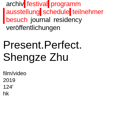
archiv
festival
programm
ausstellung
schedule
teilnehmer
besuch
journal
residency
veröffentlichungen
Present.Perfect.
Shengze Zhu
film/video
2019
124'
hk