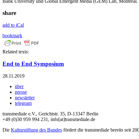
Bank University und Global Emergent Media (GEM) Lab, Montréal.
share
add to iCal
bookmark
Related texts:
End to End Symposium
28.11.2019
über
presse
newsletter
telegram
transmediale e.V., Gerichtstr. 35, D-13347 Berlin
+49 (0)30 959 994 231, info[at]transmediale.de
Die
Kulturstiftung des Bundes
fördert die transmediale bereits seit 20