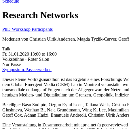
Schedule
Research Networks
PhD Workshop Participants
Moderiert von Christian Ulrik Andersen, Magda Tyżlik-Carver, Geof
Talk
Fr, 31.01.2020
13:00
to
16:00
Volksbühne - Roter Salon
Nur Pässe
Symposium-Pass erwerben
Dieser kleine Vortragsmarathon ist das Ergebnis eines Forschungs-Wo
dem Global Emergent Media (GEM) Lab in Montreal veranstaltet wurd
transmediale entlang auf Fragen nach der Allgegenwart der Netze un
heutigen Medien- und Digitalkultur, um Grenzen, Geopolitik, Indizie
Beteiligte: Basu Sudipto, Ozgun Eylul Iscen, Tatiana Wells, Cristina
Glushneva, Wenhao Bi, Naja Grundtmann, Wing Ki Lee, Maximilian 
Geoff Cox, Adnan Hadzi, Emanuele Andreoli, Christian Ulrik Ander
Eine Veranstaltung in Zusammenarbeit mit aprja.net (a peer-reviewed