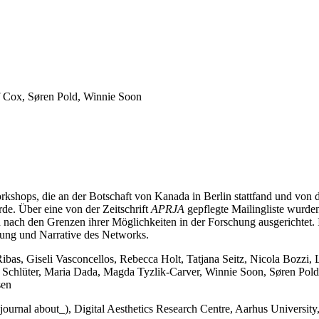
f Cox, Søren Pold, Winnie Soon
rkshops, die an der Botschaft von Kanada in Berlin stattfand und von 
e. Über eine von der Zeitschrift
APRJA
gepflegte Mailingliste wurde
d nach den Grenzen ihrer Möglichkeiten in der Forschung ausgerichtet
rung und Narrative des Networks.
 Ribas, Giseli Vasconcellos, Rebecca Holt, Tatjana Seitz, Nicola Bozz
Schlüter, Maria Dada, Magda Tyzlik-Carver, Winnie Soon, Søren Pold
sen
 journal about_), Digital Aesthetics Research Centre, Aarhus Universi