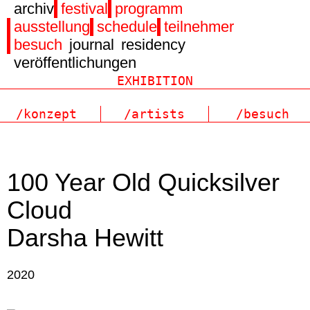
archiv
festival
programm
ausstellung
schedule
teilnehmer
besuch
journal
residency
veröffentlichungen
/konzept
/artists
/besuch
100 Year Old Quicksilver
Cloud
Darsha Hewitt
2020