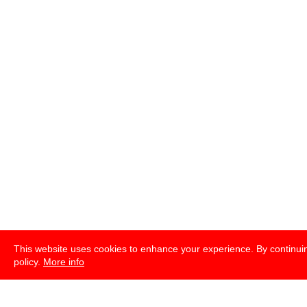
This website uses cookies to enhance your experience. By continuin
policy.
More info
english