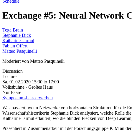
Schedule
Exchange #5: Neural Network C
Tega Brain
Stephanie Dick
Katharine Jarmul
Fabian Offert
Matteo Pasquinelli
Moderiert von Matteo Pasquinelli
Discussion
Lecture
Sa, 01.02.2020
15:30
to
17:00
Volksbühne - Großes Haus
Nur Pässe
Symposium-Pass erwerben
Was passiert, wenn Netzwerke von horizontalen Strukturen für die 
Wissenschaftshistorikerin Stephanie Dick analysiert, welche Rolle d
Katharine Jarmul erläutert, wo die blinden Flecken von Deep Learni
Präsentiert in Zusammenarbeit mit der Forschungsgruppe KIM an der 