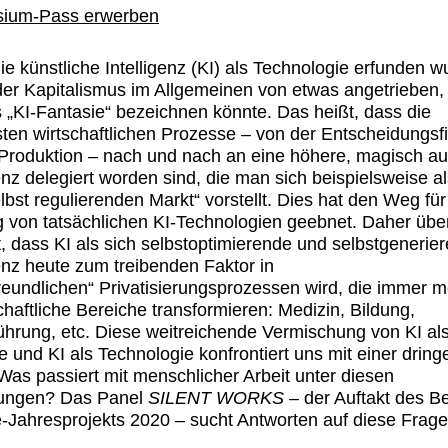
ium-Pass erwerben
ie künstliche Intelligenz (KI) als Technologie erfunden w
er Kapitalismus im Allgemeinen von etwas angetrieben,
 „KI-Fantasie“ bezeichnen könnte. Das heißt, dass die
sten wirtschaftlichen Prozesse – von der Entscheidungs
 Produktion – nach und nach an eine höhere, magisch 
genz delegiert worden sind, die man sich beispielsweise a
elbst regulierenden Markt“ vorstellt. Dies hat den Weg fü
g von tatsächlichen KI-Technologien geebnet. Daher übe
t, dass KI als sich selbstoptimierende und selbstgenerie
genz heute zum treibenden Faktor in
reundlichen“ Privatisierungsprozessen wird, die immer 
chaftliche Bereiche transformieren: Medizin, Bildung,
ührung, etc. Diese weitreichende Vermischung von KI al
e und KI als Technologie konfrontiert uns mit einer drin
Was passiert mit menschlicher Arbeit unter diesen
ungen? Das Panel
SILENT WORKS
– der Auftakt des Be
-Jahresprojekts 2020 – sucht Antworten auf diese Frage