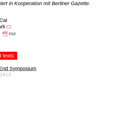
iert in Kooperation mit Berliner Gazette.
iCal
rk
 texts:
 End Symposium
2019