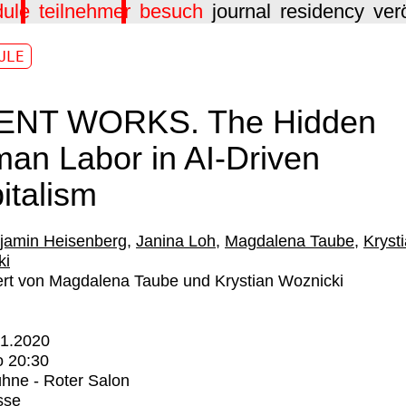
dule
teilnehmer
besuch
journal
residency
ver
ULE
ENT WORKS. The Hidden
an Labor in AI-Driven
italism
jamin Heisenberg
Janina Loh
Magdalena Taube
Kryst
ki
rt von Magdalena Taube und Krystian Woznicki
01.2020
o
20:30
hne - Roter Salon
sse