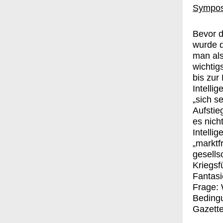
Sympos
Bevor d
wurde d
man als
wichtig
bis zur
Intelli
„sich s
Aufstie
es nich
Intelli
„marktf
gesells
Kriegsf
Fantasi
Frage: 
Beding
Gazette