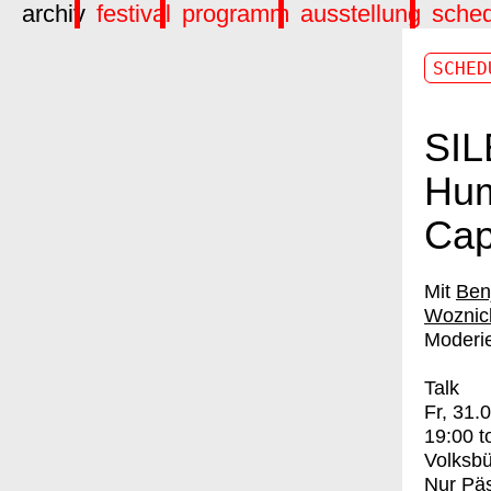
archiv
festival
programm
ausstellung
sche
SCHED
SIL
Hum
Cap
Ben
Woznic
Moderie
Talk
Fr, 31.
19:00
t
Volksbü
Nur Pä