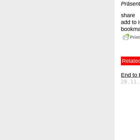
Präsent
share
add to 
bookma
Related
End to
28.11.