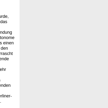
urde,
 das
findung
autonome
ls einen
r den
rrascht
rende
mehr
s
genden
rliner-
.