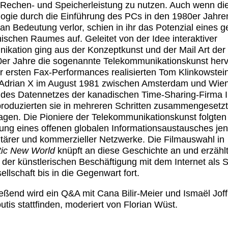
Rechen- und Speicherleistung zu nutzen. Auch wenn di
ogie durch die Einführung des PCs in den 1980er Jahre
 an Bedeutung verlor, schien in ihr das Potenzial eines ge
nischen Raumes auf. Geleitet von der Idee interaktiver
kation ging aus der Konzeptkunst und der Mail Art der
er Jahre die sogenannte Telekommunikationskunst herv
r ersten Fax-Performances realisierten Tom Klinkowstei
 Adrian X im August 1981 zwischen Amsterdam und Wien
e des Datennetzes der kanadischen Time-Sharing-Firma I.
roduzierten sie in mehreren Schritten zusammengesetz
lagen. Die Pioniere der Telekommunikationskunst folgten
lung eines offenen globalen Informationsaustausches jen
itärer und kommerzieller Netzwerke. Die Filmauswahl in
tic New World
knüpft an diese Geschichte an und erzählt
der künstlerischen Beschäftigung mit dem Internet als S
ellschaft bis in die Gegenwart fort.
eßend wird ein Q&A mit Cana Bilir-Meier und Ismaël Joff
tis stattfinden, moderiert von Florian Wüst.