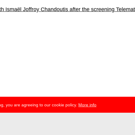
h Ismaël Joffroy Chandoutis after the screening Telema
g, you are agreeing to our cookie policy.
More info
esse
newsletter
telegram