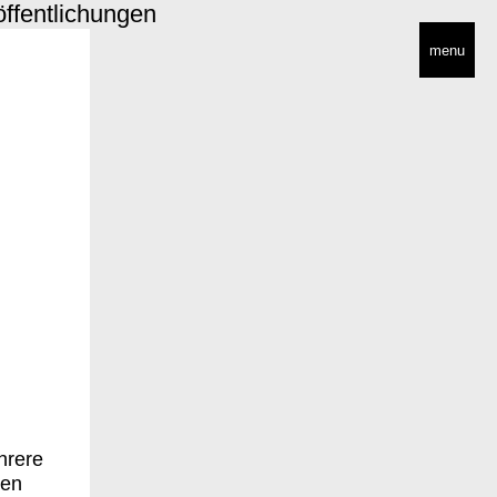
öffentlichungen
menu
hrere
sen