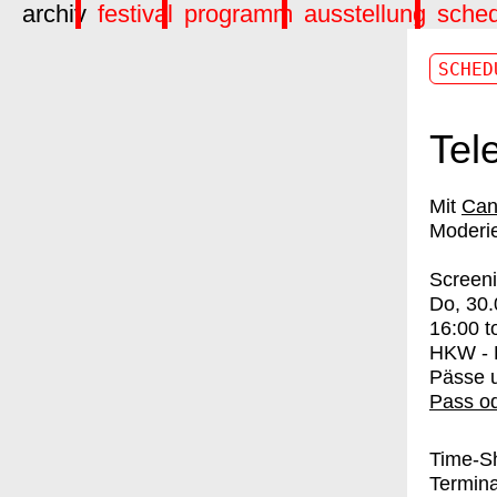
archiv
festival
programm
ausstellung
sche
SCHED
Tel
Cana
Moderie
Screen
Do, 30
16:00
t
HKW - L
Pässe u
Pass od
Time-Sh
Termina