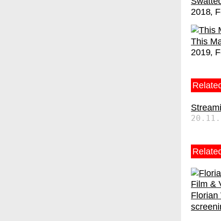
Swatte
2018
F
This Ma
2019
F
Related
Streami
20.11.
Relate
Florian
screeni