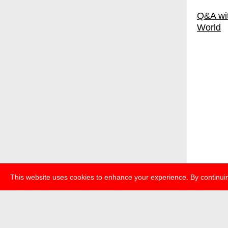
Q&A wit
World
This website uses cookies to enhance your experience. By continuin
über
pr