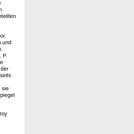
e
n
teilten
or.
n und
:
 P.
te
 der
seits
 sie
piegel
roy