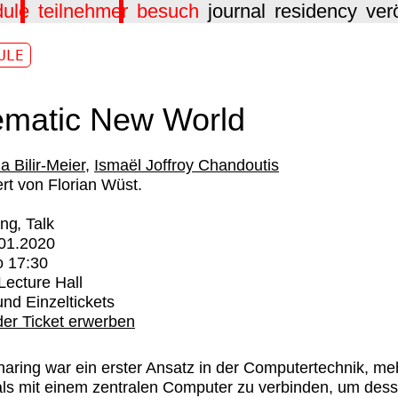
dule
teilnehmer
besuch
journal
residency
ver
ULE
ematic New World
 Bilir-Meier
Ismaël Joffroy Chandoutis
rt von Florian Wüst.
ing
Talk
.01.2020
o
17:30
ecture Hall
nd Einzeltickets
er Ticket erwerben
aring war ein erster Ansatz in der Computertechnik, me
ls mit einem zentralen Computer zu verbinden, um des