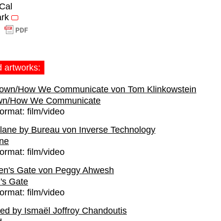
iCal
rk
d artworks:
own/How We Communicate
ormat:
film/video
ane
ormat:
film/video
's Gate
ormat:
film/video