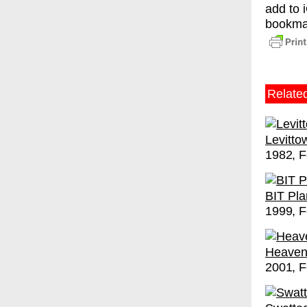
add to 
bookma
Relate
Levitt
1982
F
BIT Pl
1999
F
Heaven
2001
F