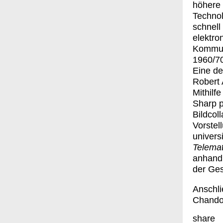
höhere 
Technol
schnell
elektro
Kommuni
1960/70
Eine de
Robert
Mithilf
Sharp p
Bildcol
Vorstel
univers
Telema
anhand 
der Ges
Anschli
Chandou
share