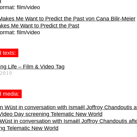
d
ormat:
film/video
kes Me Want to Predict the Past
ormat:
film/video
 texts:
ng Life – Film & Video Tag
2019
d media:
 Wüst in conversation with Ismaël Joffroy Chandoutis afte
ng Telematic New World