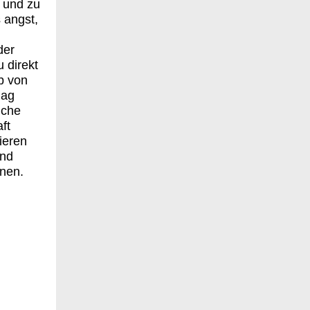
 und zu
s angst,
der
 direkt
ab von
mag
uche
ft
ieren
and
enen.