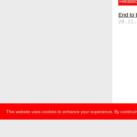
Related
End to
28.11.
This website uses cookies to enhance your experience. By continuin
über
pr