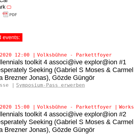
iCal
rk
d events:
2020 12:00
Volksbühne - Parkettfoyer
llennials toolkit 4 associ@ive explor@ion #1
sperately Seeking (Gabriel S Moses & Carmel
a Brezner Jonas)
Gözde Güngör
sse
Symposium-Pass erwerben
2020 15:00
Volksbühne - Parkettfoyer
Works
llennials toolkit 4 associ@ive explor@ion #2
sperately Seeking (Gabriel S Moses & Carmel
a Brezner Jonas)
Gözde Güngör