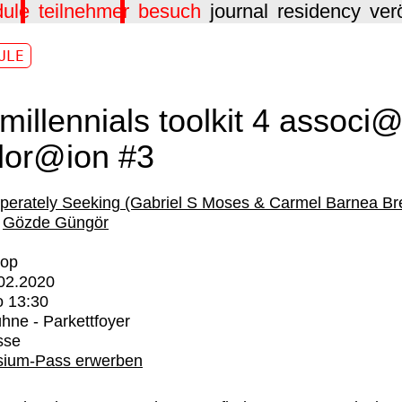
dule
teilnehmer
besuch
journal
residency
ver
ULE
 millennials toolkit 4 associ
lor@ion #3
perately Seeking (Gabriel S Moses & Carmel Barnea Br
Gözde Güngör
op
02.2020
o
13:30
hne - Parkettfoyer
sse
ium-Pass erwerben