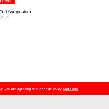
 texts:
 End Symposium
2019
g, you are agreeing to our cookie policy.
More info
esse
newsletter
telegram