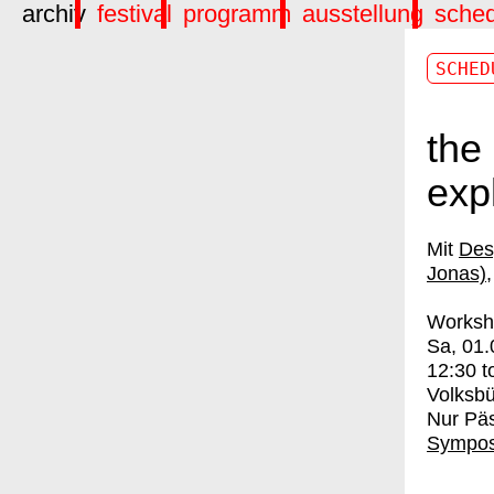
archiv
festival
programm
ausstellung
sche
SCHED
the
exp
Des
Jonas)
Worksh
Sa, 01.
12:30
t
Volksbü
Nur Pä
Sympos