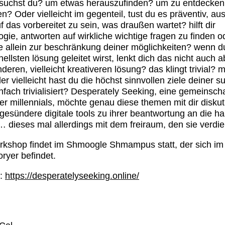
suchst du? um etwas herauszufinden? um zu entdecken
n? Oder vielleicht im gegenteil, tust du es präventiv, au
uf das vorbereitet zu sein, was draußen wartet? hilft dir
ogie, antworten auf wirkliche wichtige fragen zu finden o
ie allein zur beschränkung deiner möglichkeiten? wenn du
nellsten lösung geleitet wirst, lenkt dich das nicht auch 
nderen, vielleicht kreativeren lösung? das klingt trivial? 
der vielleicht hast du die höchst sinnvollen ziele deiner s
nfach trivialisiert? Desperately Seeking, eine gemeinscha
er millennials, möchte genau diese themen mit dir diskut
 gesündere digitale tools zu ihrer beantwortung an die h
 dieses mal allerdings mit dem freiraum, den sie verdi
kshop findet im Shmoogle Shmampus statt, der sich im
oryer befindet.
e:
https://desperatelyseeking.online/