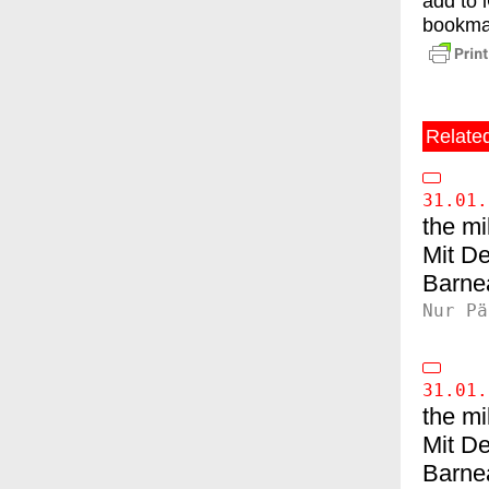
add to 
bookma
Relate
31.01.
the mi
De
Barne
Nur Pä
31.01.
the mi
De
Barne