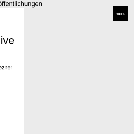
öffentlichungen
menu
@ive
ezner