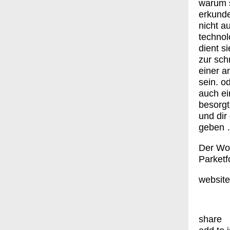
warum 
erkunde
nicht a
technol
dient s
zur sch
einer a
sein. o
auch ei
besorgt
und dir
geben …
Der Wor
Parketf
websit
share