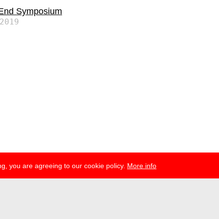
 End Symposium
2019
g, you are agreeing to our cookie policy.
More info
esse
newsletter
telegram
ale e.V., Gerichtstr. 35, D-13347 Berlin