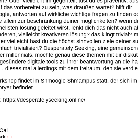
n? Oder vielleicht im gegenteil, tust du es präventiv, au
uf das vorbereitet zu sein, was draußen wartet? hilft dir
ogie, antworten auf wirkliche wichtige fragen zu finden o
ie allein zur beschränkung deiner möglichkeiten? wenn du
nellsten lösung geleitet wirst, lenkt dich das nicht auch 
nderen, vielleicht kreativeren lösung? das klingt trivial? 
der vielleicht hast du die höchst sinnvollen ziele deiner s
nfach trivialisiert? Desperately Seeking, eine gemeinscha
er millennials, möchte genau diese themen mit dir diskut
 gesündere digitale tools zu ihrer beantwortung an die h
 dieses mal allerdings mit dem freiraum, den sie verdi
kshop findet im Shmoogle Shmampus statt, der sich im
oryer befindet.
e:
https://desperatelyseeking.online/
iCal
rk