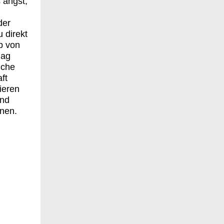
s angst,
der
 direkt
ab von
mag
uche
ft
ieren
and
enen.