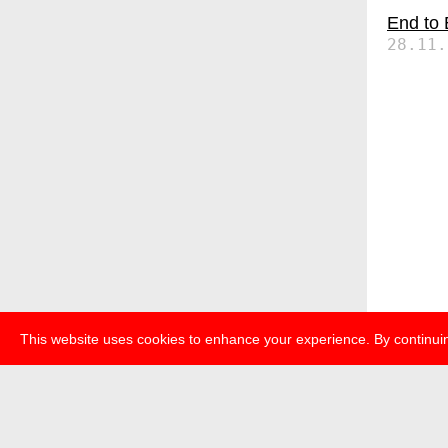
End to
28.11.
This website uses cookies to enhance your experience. By continuin
über
pr
transmedi