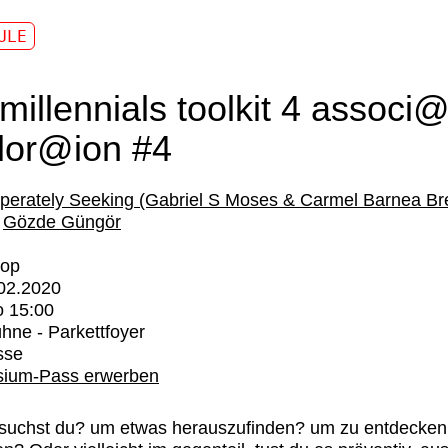
ULE
 millennials toolkit 4 associ
lor@ion #4
perately Seeking (Gabriel S Moses & Carmel Barnea Br
Gözde Güngör
op
02.2020
o
15:00
hne - Parkettfoyer
sse
ium-Pass erwerben
suchst du? um etwas herauszufinden? um zu entdecken