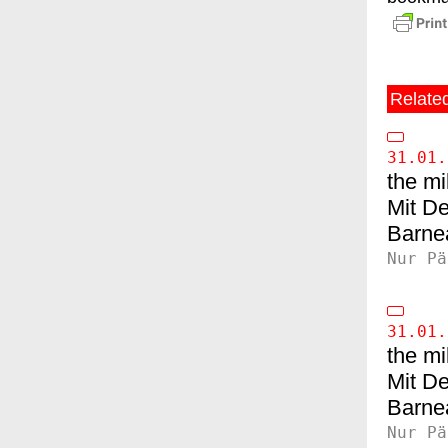
Relate
31.01.
the mi
De
Barne
Nur Pä
31.01.
the mi
De
Barne
Nur Pä