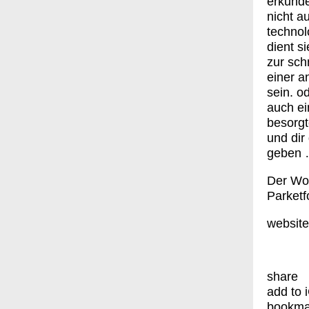
erkunde
nicht a
technol
dient s
zur sch
einer a
sein. o
auch ei
besorgt
und dir
geben …
Der Wor
Parketf
websit
share
add to 
bookma