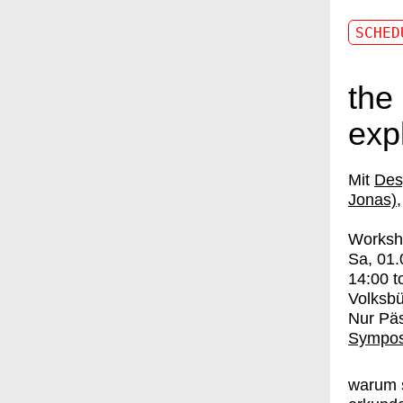
SCHED
the
exp
Des
Jonas)
Worksh
Sa, 01.
14:00
t
Volksbü
Nur Pä
Sympos
warum 