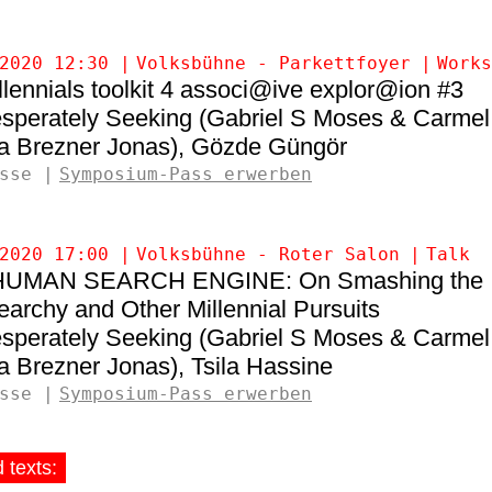
2020 12:30
Volksbühne - Parkettfoyer
Works
llennials toolkit 4 associ@ive explor@ion #3
sperately Seeking (Gabriel S Moses & Carmel
a Brezner Jonas)
Gözde Güngör
sse
Symposium-Pass erwerben
2020 17:00
Volksbühne - Roter Salon
Talk
HUMAN SEARCH ENGINE: On Smashing the
archy and Other Millennial Pursuits
sperately Seeking (Gabriel S Moses & Carmel
a Brezner Jonas)
Tsila Hassine
sse
Symposium-Pass erwerben
 texts: