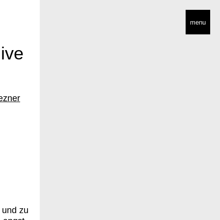
menu
@ive
ezner
 und zu