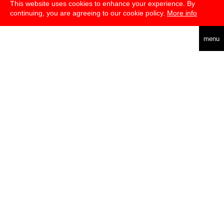
This website uses cookies to enhance your experience. By
continuing, you are agreeing to our cookie policy.
More info
english
menu
über
presse
newsletter
telegram
transmediale e.V., Gerichtstr. 35, D-13347 Berlin
+49 (0)30 959 994 231, info[at]transmediale.de
Die
Kulturstiftung des Bundes
fördert die transmediale bereits seit
2004 als kulturelle Spitzeneinrichtung. Alle
Unterstützer
.
impressum