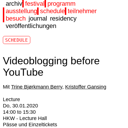
archiv
festival
programm
ausstellung
schedule
teilnehmer
besuch
journal
residency
veröffentlichungen
SCHEDULE
Videoblogging before
YouTube
Trine Bjørkmann Berry
Kristoffer Gansing
Lecture
Do, 30.01.2020
14:00
to
15:30
HKW - Lecture Hall
Pässe und Einzeltickets