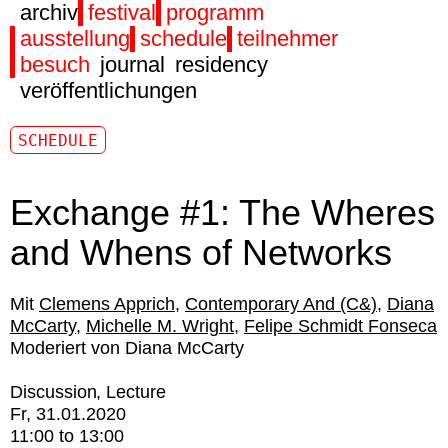
archiv
festival
programm
ausstellung
schedule
teilnehmer
besuch
journal
residency
veröffentlichungen
SCHEDULE
Exchange #1: The Wheres
and Whens of Networks
Clemens Apprich
Contemporary And (C&)
Diana
McCarty
Michelle M. Wright
Felipe Schmidt Fonseca
Moderiert von Diana McCarty
Discussion
Lecture
Fr, 31.01.2020
11:00
to
13:00