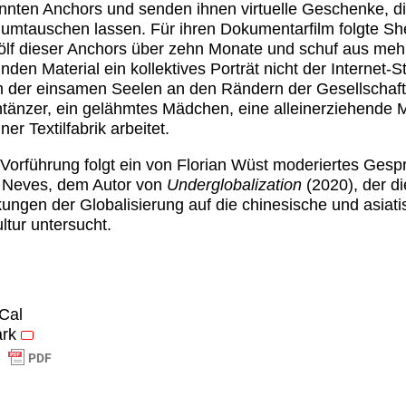
nten Anchors und senden ihnen virtuelle Geschenke, di
 umtauschen lassen. Für ihren Dokumentarfilm folgte S
lf dieser Anchors über zehn Monate und schuf aus mehr
nden Material ein kollektives Porträt nicht der Internet-S
 der einsamen Seelen an den Rändern der Gesellschaft
tänzer, ein gelähmtes Mädchen, eine alleinerziehende M
iner Textilfabrik arbeitet.
 Vorführung folgt ein von Florian Wüst moderiertes Gesp
 Neves, dem Autor von
Underglobalization
(2020), der di
ungen der Globalisierung auf die chinesische und asiat
ltur untersucht.
iCal
rk