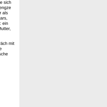
e sich
hengze
 als
tars,
: ein
utter,
räch mit
e
ische