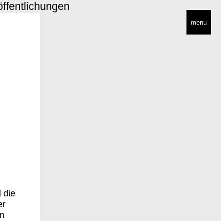
öffentlichungen
menu
 die
er
en