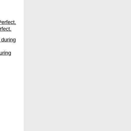
fect.
uring