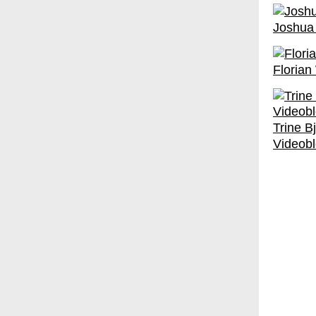
Joshua 
Florian
Trine B
Videob