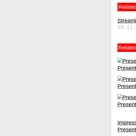
Related
Streami
20.11.
Relate
Present
Present
Present
Impress
Present