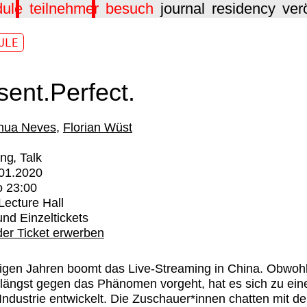
dule
teilnehmer
besuch
journal
residency
ver
ULE
sent.Perfect.
hua Neves
Florian Wüst
ing
Talk
.01.2020
o
23:00
ecture Hall
nd Einzeltickets
er Ticket erwerben
nigen Jahren boomt das Live-Streaming in China. Obwohl
längst gegen das Phänomen vorgeht, hat es sich zu ein
Industrie entwickelt. Die Zuschauer*innen chatten mit d