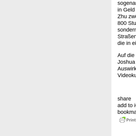
sogenan
in Geld
Zhu zwö
800 Stu
sondern
Straßen
die in e
Auf die
Joshua
Auswirk
Videoku
share
add to 
bookma