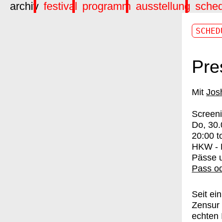
archiv
festival
programm
ausstellung
sche
SCHED
Pre
Jos
Screen
Do, 30
20:00
t
HKW - L
Pässe u
Pass od
Seit ei
Zensur 
echten 