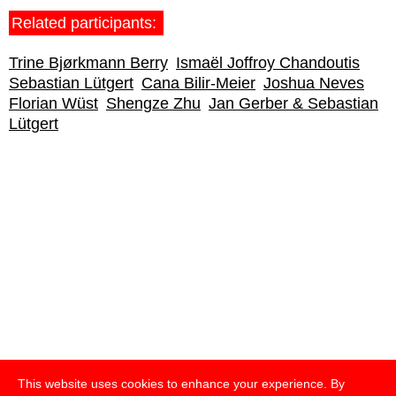
Related participants:
Trine Bjørkmann Berry
Ismaël Joffroy Chandoutis
Sebastian Lütgert
Cana Bilir-Meier
Joshua Neves
Florian Wüst
Shengze Zhu
Jan Gerber & Sebastian
Lütgert
This website uses cookies to enhance your experience. By