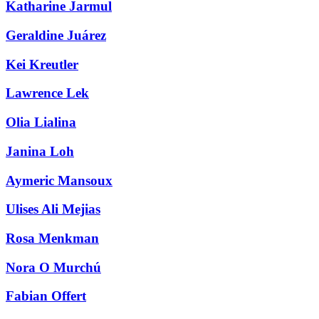
Katharine Jarmul
Geraldine Juárez
Kei Kreutler
Lawrence Lek
Olia Lialina
Janina Loh
Aymeric Mansoux
Ulises Ali Mejias
Rosa Menkman
Nora O Murchú
Fabian Offert