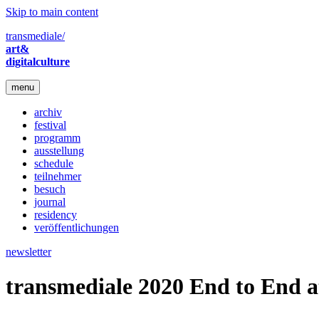
Skip to main content
transmediale/
art&
digitalculture
menu
archiv
festival
programm
ausstellung
schedule
teilnehmer
besuch
journal
residency
veröffentlichungen
newsletter
transmediale 2020 End to End a