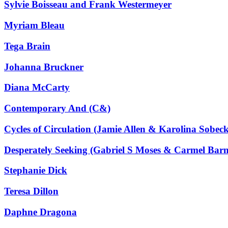
Sylvie Boisseau and Frank Westermeyer
Myriam Bleau
Tega Brain
Johanna Bruckner
Diana McCarty
Contemporary And (C&)
Cycles of Circulation (Jamie Allen & Karolina Sobec
Desperately Seeking (Gabriel S Moses & Carmel Barn
Stephanie Dick
Teresa Dillon
Daphne Dragona